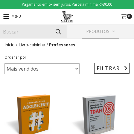
Pagamento em 6x sem juros. Parcela mínima R$30,00
0
MENU
PRODUTOS
Início
/
Livro-caixinha
/
Professores
Ordenar por
FILTRAR