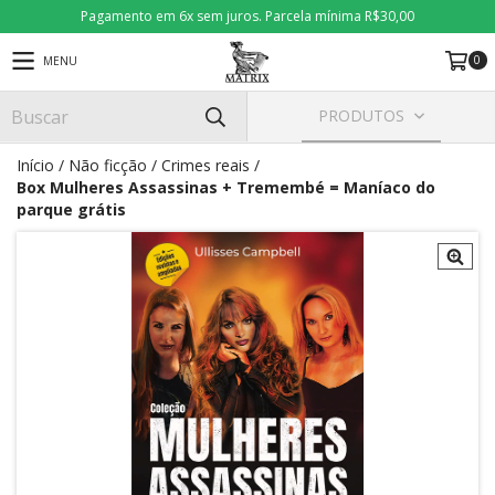
Pagamento em 6x sem juros. Parcela mínima R$30,00
0
MENU
PRODUTOS
Início
/
Não ficção
/
Crimes reais
/
Box Mulheres Assassinas + Tremembé = Maníaco do
parque grátis