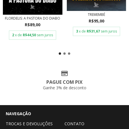
TREMEMBÉ
FLORDELIS: A PASTORA DO DIABO
R$95,00
R$89,00
3
x de
R$31,67
sem juros
2
x de
R$44,50
sem juros
PAGUE COM PIX
Ganhe 3% de desconto
NAVEGAÇÃO
TROCAS E DEVOLUÇÔES
CONTATO