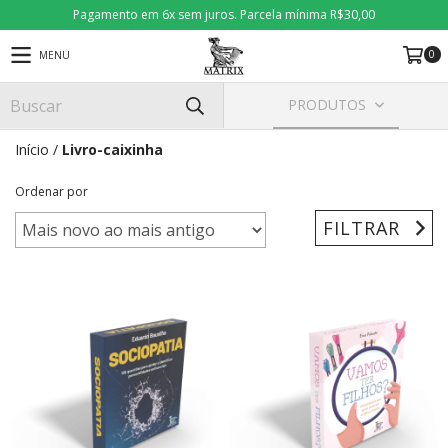
Pagamento em 6x sem juros. Parcela mínima R$30,00
0
MENU
PRODUTOS
Início
/
Livro-caixinha
Ordenar por
FILTRAR