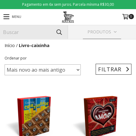
Pagamento em 6x sem juros. Parcela mínima R$30,00
0
MENU
PRODUTOS
Início
/
Livro-caixinha
Ordenar por
FILTRAR