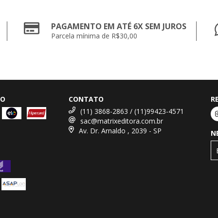
PAGAMENTO EM ATÉ 6X SEM JUROS
Parcela mínima de R$30,00
TO
CONTATO
R
(11) 3868-2863 / (11)99423-4571
sac@matrixeditora.com.br
Av. Dr. Arnaldo , 2039 - SP
N