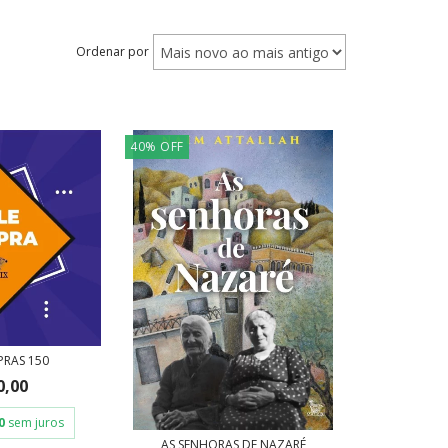
Ordenar por
40
%
OFF
PRAS 150
0,00
0
sem juros
AS SENHORAS DE NAZARÉ