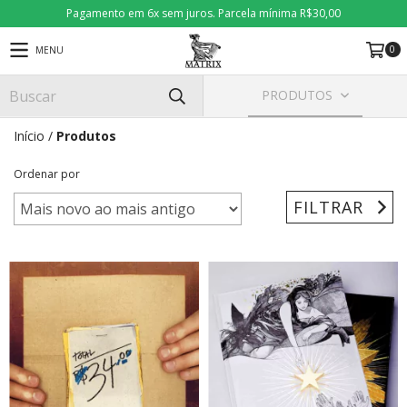
Pagamento em 6x sem juros. Parcela mínima R$30,00
0
MENU
PRODUTOS
Início
/
Produtos
Ordenar por
FILTRAR